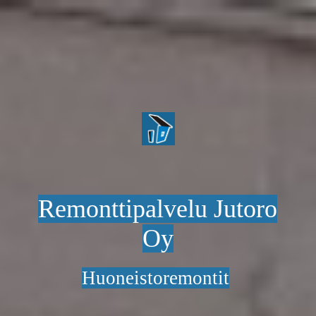
Remonttipalvelu Jutoro
Oy
Huoneistoremontit